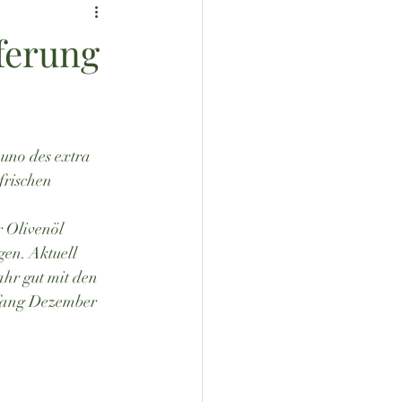
eferung
 uno des extra 
frischen 
r Olivenöl 
en. Aktuell 
ahr gut mit den 
nfang Dezember 