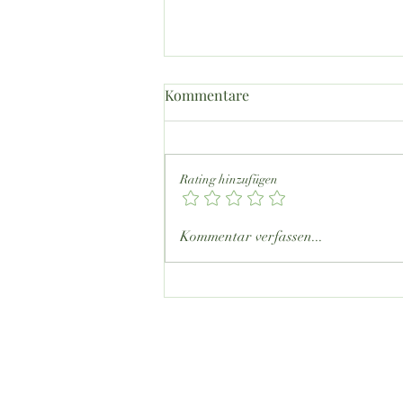
Kommentare
Rating hinzufügen
Ein Hoch auf den
Kommentar verfassen...
Schuhmacher, den Veloflicker
und den Traktorenmech