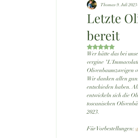
Thomas
9. Juli 2023
Letzte Ol
bereit
Mit NaN von 5 Ste
Wer hätte das bei unse
vergine "L'Immacolata"
Olivenbaumzweigen vo
Wir danken allen ganz 
entschieden haben. Ab
entwickeln sich die Ol
toscanischen Olivenbä
2023.
Für Vorbestellungen: 