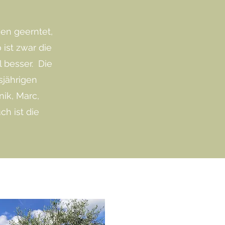
ven geerntet,
 ist zwar die
l besser. Die
sjährigen
nik, Marc,
ch ist die