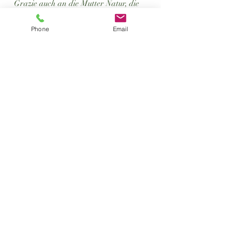
Grazie auch an die Mutter Natur, die 
uns dieses Jahr reich beschenkte. Vom 
biologischen Olivenöl extra vergine 
Phone
Email
L'Immacolata sind nun ca. 1'000 Liter 
im Tank. Sie werden demnächst 
gefiltert und abgefüllt. Etwas mehr als 
die Hälfte des Öls ist bereits 
vorbestellt. Alle Infos dazu und das 
Bestellformular auf 
www.l-
immacolata.ch
. Lieferbereit Mitte 
Dezember.    