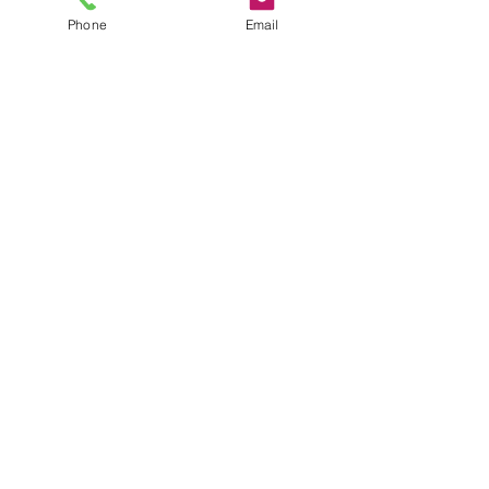
Phone
Email
Kommentare
0.0 / 5 (0)